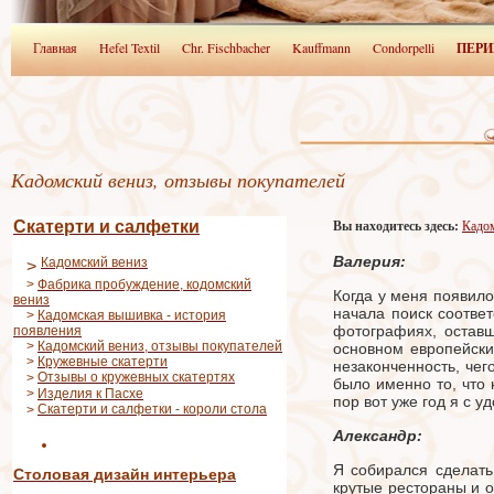
Главная
Hefel Textil
Chr. Fischbacher
Kauffmann
Condorpelli
ПЕРИ
Кадомский вениз, отзывы покупателей
Скатерти и салфетки
Вы находитесь здесь:
Кадом
Валерия:
Кадомский вениз
>
>
Фабрика пробуждение, кодомский
Когда у меня появило
вениз
начала поиск соотве
>
Кадомская вышивка - история
фотографиях, оставш
появления
>
Кадомский вениз, отзывы покупателей
основном европейски
>
Кружевные скатерти
незаконченность, чег
Отзывы о кружевных скатертях
>
было именно то, что
>
Изделия к Пасхе
пор вот уже год я с 
Скатерти и салфетки - короли стола
>
Александр:
Я собирался сделать
Столовая диза
йн интерьера
крутые рестораны и 