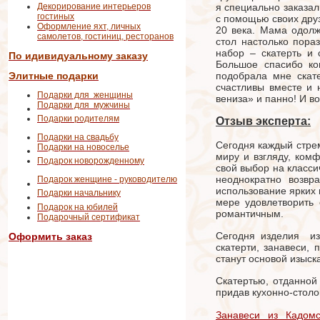
Декорирование интерьеров
я специально заказал
гостиных
с помощью своих друз
Оформление яхт, личных
20 века. Мама одолж
самолетов, гостиниц, ресторанов
стол настолько пора
набор – скатерть и 
По идивидуальному заказу
Большое спасибо ко
Элитные подарки
подобрала мне скате
счастливы вместе и 
Подарки для женщины
вениза» и панно! И в
Подарки для мужчины
Подарки родителям
Отзыв эксперта:
Подарки на свадьбу
Сегодня каждый стре
Подарки на новоселье
миру и взгляду, ком
Подарок новорожденному
свой выбор на класси
неоднократно возвр
Подарок женщине - руководителю
использование ярких 
Подарки начальнику
мере удовлетворить
Подарок на юбилей
романтичным.
Подарочный сертификат
Сегодня изделия из 
Оформить заказ
скатерти, занавеси,
станут основой изыск
Скатертью, отданной
придав кухонно-столо
Занавеси из Кадомс