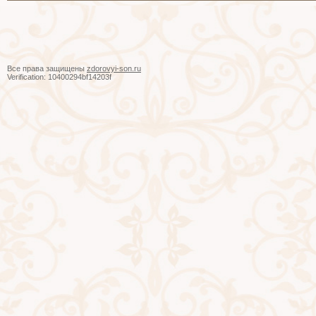
Все права защищены
zdorovyi-son.ru
Verification: 10400294bf14203f