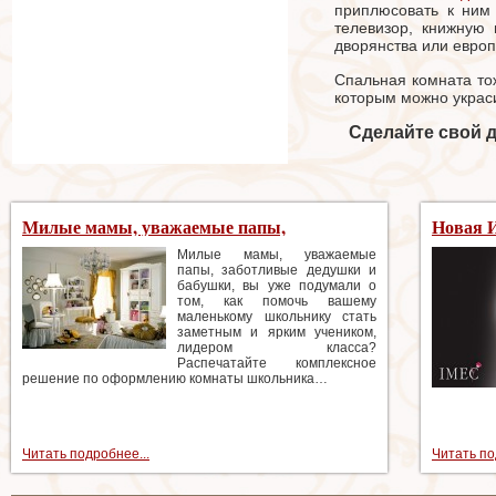
приплюсовать к ним
телевизор, книжную
дворянства или европ
Спальная комната тож
которым можно украси
Сделайте свой 
Милые мамы, уважаемые папы,
Новая 
заботливые дедушки и бабушки, вы уже
одежды
Милые мамы, уважаемые
папы, заботливые дедушки и
подумали о том, как помочь вашему
бабушки, вы уже подумали о
маленькому школьнику стать заметным и
том, как помочь вашему
маленькому школьнику стать
ярким учеником, лидером класса?
заметным и ярким учеником,
лидером класса?
Распечатайте комплексное
решение по оформлению комнаты школьника…
Читать подробнее...
Читать по