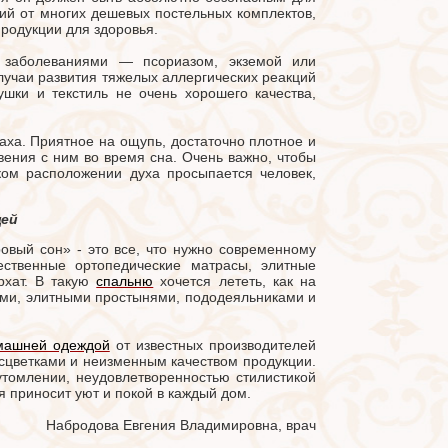
щий от многих дешевых постельных комплектов,
продукции для здоровья.
 заболеваниями — псориазом, экземой или
лучаи развития тяжелых аллергических реакций
ушки и текстиль не очень хорошего качества,
аха. Приятное на ощупь, достаточно плотное и
вения с ним во время сна. Очень важно, чтобы
аком расположении духа просыпается человек,
цей
овый сон» - это все, что нужно современному
ественные ортопедические матрасы, элитные
рхат. В такую
спальню
хочется лететь, как на
ими, элитными простынями, пододеяльниками и
машней одеждой
от известных производителей
асцветками и неизменным качеством продукции.
томлении, неудовлетворенностью стилистикой
я приносит уют и покой в каждый дом.
Набродова Евгения Владимировна, врач