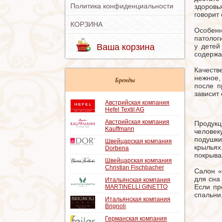
Политика конфиденциальности
здоровь
говорит
КОРЗИНА
Особен
патолог
Ваша корзина
у детей
содержа
Качеств
нежное,
Бренды
после п
зависит
Австрийская компания
Hefel Textil AG
Австрийская компания
Продукц
Kauffmann
человек
подушки
Швейцарская компания
крыльях
Dorbena
покрыв
Швейцарская компания
Christian Fischbacher
Салон «
для сна
Итальянская компания
Если пр
MARTINELLI GINETTO
спальни
Итальянская компания
Brignoli
Германская компания