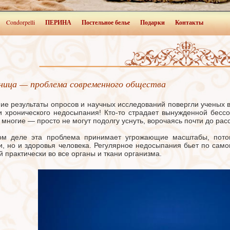
Condorpelli
ПЕРИНА
Постельное белье
Подарки
Контакты
ница — проблема современного общества
ие результаты опросов и научных исследований повергли ученых 
и хронического недосыпания! Кто-то страдает вынужденной бес
 многие — просто не могут подолгу уснуть, ворочаясь почти до рас
м деле эта проблема принимает угрожающие масштабы, потом
и, но и здоровья человека. Регулярное недосыпания бьет по сам
й практически во все органы и ткани организма.