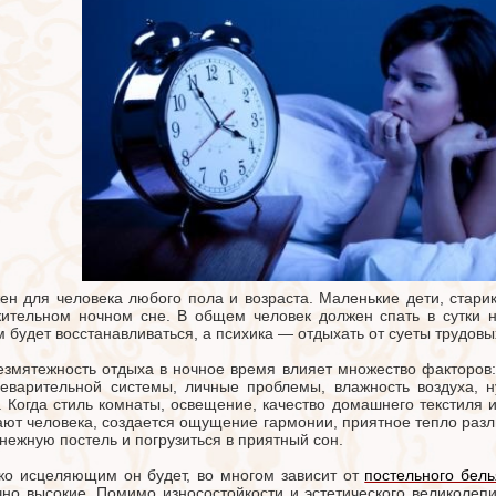
ен для человека любого пола и возраста. Маленькие дети, ста
ительном ночном сне. В общем человек должен спать в сутки н
м будет восстанавливаться, а психика — отдыхать от суеты трудов
езмятежность отдыха в ночное время влияет множество факторов:
еварительной системы, личные проблемы, влажность воздуха, н
. Когда стиль комнаты, освещение, качество домашнего текстиля
ают человека, создается ощущение гармонии, приятное тепло разл
 нежную постель и погрузиться в приятный сон.
ко исцеляющим он будет, во многом зависит от
постельного бель
чно высокие. Помимо износостойкости и эстетического великоле