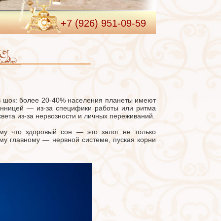
+7 (926)
951-09-59
в шок: более 20-40% населения планеты имеют
сонницей — из-за специфики работы или ритма
света из-за нервозности и личных переживаний.
у что здоровый сон — это залог не только
ому главному — нервной системе, пуская корни