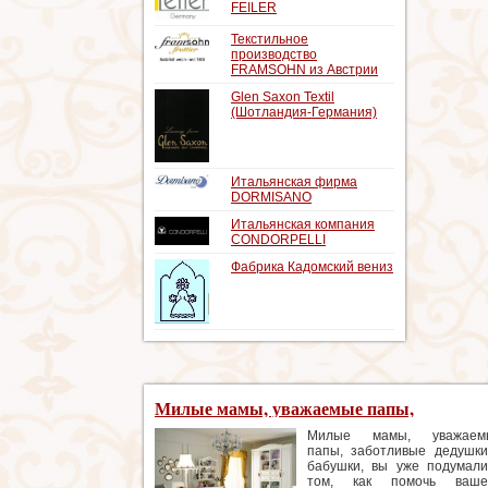
FEILER
Текстильное
производство
FRAMSOHN из Австрии
Glen Saxon Textil
(Шотландия-Германия)
Итальянская фирма
DORMISANO
Итальянская компания
CONDORPELLI
Фабрика Кадомский вениз
Милые мамы, уважаемые папы,
заботливые дедушки и бабушки, вы уже
Милые мамы, уважаем
папы, заботливые дедушк
подумали о том, как помочь вашему
бабушки, вы уже подумал
маленькому школьнику стать заметным 
том, как помочь ваше