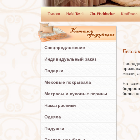
Главная
Hefel Textil
Chr. Fischbacher
Kauffmann
Спецпредложение
Бессон
Индивидуальный заказ
Последн
признак
Подарки
жизни, а
Меховые покрывала
На само
бодрост
болезне
Матрасы и пуховые перины
Наматрасники
Одеяла
Подушки