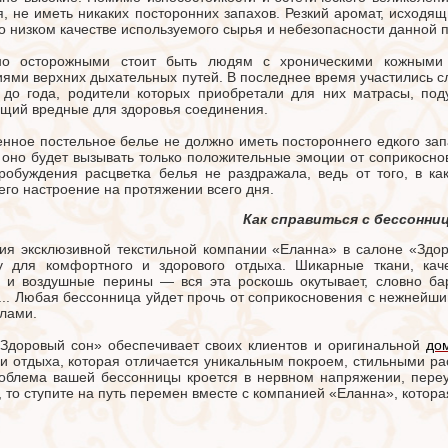
я, не иметь никаких посторонних запахов. Резкий аромат, исходя
 о низком качестве используемого сырья и небезопасности данной 
но осторожными стоит быть людям с хроническими кожными
иями верхних дыхательных путей. В последнее время участились с
 до года, родители которых приобретали для них матрасы, под
щий вредные для здоровья соединения.
енное постельное белье не должно иметь постороннего едкого зап
 оно будет вызывать только положительные эмоции от соприкосно
робуждения расцветка белья не раздражала, ведь от того, в к
 его настроение на протяжении всего дня.
Как справиться с бессонни
ия эксклюзивной текстильной компании «Еланна» в салоне «Здор
у для комфортного и здорового отдыха. Шикарные ткани, кач
 и воздушные перины — вся эта роскошь окутывает, словно ба
... Любая бессонница уйдет прочь от соприкосновения с нежнейш
алами.
Здоровый сон» обеспечивает своих клиентов и оригинальной
до
 и отдыха, которая отличается уникальным покроем, стильными р
облема вашей бессонницы кроется в нервном напряжении, переу
, то ступите на путь перемен вместе с компанией «Еланна», котора