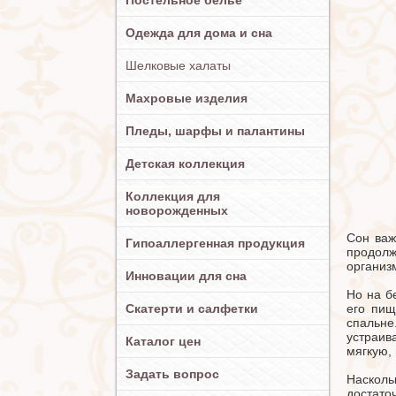
Постельное белье
Одежда для дома и сна
Шелковые халаты
Махровые изделия
Пледы, шарфы и палантины
Детская коллекция
Коллекция для
новорожденных
Сон важ
Гипоаллергенная продукция
продолж
организ
Инновации для сна
Но на б
Скатерти и салфетки
его пищ
спальне
устраив
Каталог цен
мягкую,
Задать вопрос
Насколь
достато