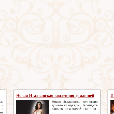
Новая Итальянская коллекция домашней
И
одежды
ые
Новая Итальянская коллекция
и и
домашней одежды. Перейдите
и о
в описание и скачайте каталог
и
му