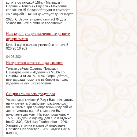
купить со скидкой 15%: ▫️ Матрасы ▫️
Перины ▫️ Топеры ▫️ Одеяла ▫️ Махровая
коллекция 🎁 Создавайте уют и комфорт
со скидкой! ⚡️ Акция действует до 29 марта
2025 📞 Звоните прямо сейчас! 💬 Для
заказа пишите в личные сообщения
Наш курс 1 у.е. для расчетов всегда ниже
официального
Курс 1 e.y. в салоне уточняйте по тел. 8
926 95 10 959
04.08.2024
Невероятная летняя скидка, спешите
Только сейчас Одеяла, Подушки,
Наматрасники и Изделия из МЕХА со
СКИДКОЙ от 30 % - 40%. Обращайтесь,
всегда рада помочь с выбором лучших
изделий на лучших условиях!
Скидки 15% на всю продукцию
Уважаемые клиенты! Рады Вас пригласить
на ни клиента В майские праздники до
08.07.2024 г При приобретении изделий из
ассортимента нашей компании Вы
получаете дисконт: На всю продукцию –
15% , Скидка на одежду для сна и отдыха
ImeG, J&C, Christian Fischbacher – 20%,
Халаты сатин на махровой подкладке
Christian Fischbacher – 20%. Ждем Вас в
салоне,