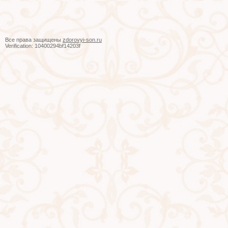
Все права защищены
zdorovyi-son.ru
Verification: 10400294bf14203f