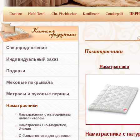
Главная
Hefel Textil
Chr. Fischbacher
Kauffmann
Condorpelli
ПЕРИ
Руководитель пр
Спецпредложение
Наматрасники
Индивидуальный заказ
Наматрасники
Подарки
Меховые покрывала
Матрасы и пуховые перины
Наматрасники
Наматрасники с натуральным
наполнителем
Наматрасник Bio-Magnetico,
Италия
Наматрасники с нату
О биомагнетике для здоровья