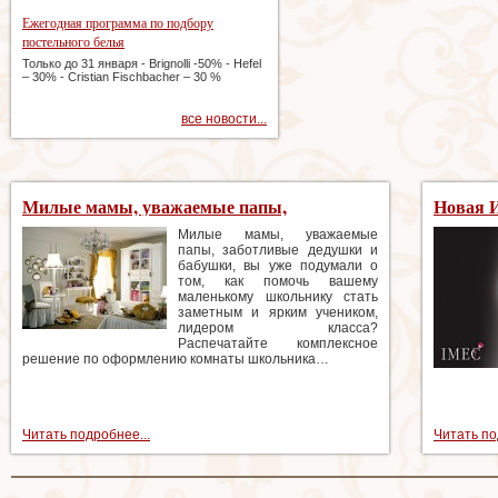
Ежегодная программа по подбору
постельного белья
Только до 31 января - Brignolli -50% - Hefel
– 30% - Cristian Fischbacher – 30 %
все новости...
Милые мамы, уважаемые папы,
Новая 
заботливые дедушки и бабушки, вы уже
одежды
Милые мамы, уважаемые
папы, заботливые дедушки и
подумали о том, как помочь вашему
бабушки, вы уже подумали о
маленькому школьнику стать заметным и
том, как помочь вашему
маленькому школьнику стать
ярким учеником, лидером класса?
заметным и ярким учеником,
лидером класса?
Распечатайте комплексное
решение по оформлению комнаты школьника…
Читать подробнее...
Читать по