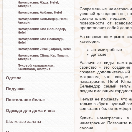
Наматрасник Жаде, Hefel,
Австрия
Современные наматрасни
Наматрасник Албани, Hefel
условий для здорового, п
сравнительно недавно.
Наматрасник Бельведер, Hefel,
Австрия
поверхности от всевозм
представляет собой допо
Наматрасник Био Бельведер,
Hefel
На современном рынке сп
Наматрасник Био Еланапур,
категории:
Hefel
Наматрасник Zirbe (Зирбе), Hefel
антимикробные
детские
Наматрасник Clima, Kauffmann,
Австрия
Различные виды наматр
Пуховой наматрасник,
свойство - это создание
Kauffmann, Австрия
создает дополнительны
матрасом, что создае
Одеяла
на
матрасник Hefel Klim
Авторская колон
Бельведор самый теплы
Подушки
людям имеющим кардиост
Нельзя не признать, что 
Постельное белье
только выбрать нужный ва
сон станет более комфор
Одежда для дома и сна
Купить наматрасник в
Шелковые халаты
наматрасник. Позвоните п
салона.