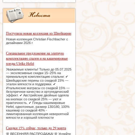
Поступила новая коллекция из Швейцарии
Новая коллекция Christian Fischbacher с
дизайнами 2026 г
Специальное предложение на элитную
комплектацию спален и на кашемировые
пледы Ulrike Hefel
Уважаемые клиенты! Только до 05.07.2025
— эксклюзивные скидки 15–25% на
премиальную комплектацию спальни: ✔
Швейцарские перины со скидкой 15% —
эталон мягкости и поддержки. ✔
Итальянские матрасы со скидкой 15% —
безупречное качество и ортопедический
эффект. ✔ Австрийские двойные одеяла
на кнопках со скидкой 25% — уют и
практичность. ✔ Пледы кашемировые
Hefel, однотонные, размер 130/180, 100%
кашемир со скидкой 40% -
лимитированная коллекция невероятной
мягкости и хорошей плотности
Скидки 15% сейчас, только до 29 марта
🌸 ВЕСЕННЯЯ РАСПРОДАЖА! 🌸 Успейте