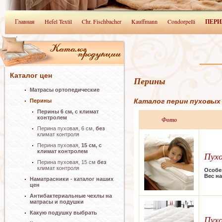
Главная
Hefel Textil
Chr. Fischbacher
Kauffmann
Condorpelli
ПЕРИ
Каталог цен
Перины
Матрасы ортопедические
Каталог перин пуховых
Перины
Перины 6 см, с климат
контролем
Фото
Перина пуховая, 6 см,
без
климат контроля
Перина пуховая,
15 см, с
климат контролем
Пухо
Перина пуховая, 15 см
без
климат контроля
Особе
Вес н
Наматрасники - каталог наших
цен
Антибактериальные чехлы на
матрасы и подушки
Какую подушку выбрать
Пухо