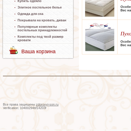
Купить одеяло
Особе
Элитное постельное белье
Вес н
Одежда для сна
Покрывала на кровать, диван
Популярные комплекты
постельных принадлежностей
Пухо
Комплекты под твой размер
кровати
Особе
Вес н
Ваша корзина
Все права защищены
zdorovyi-son.ru
Verification: 10400294bf14203f