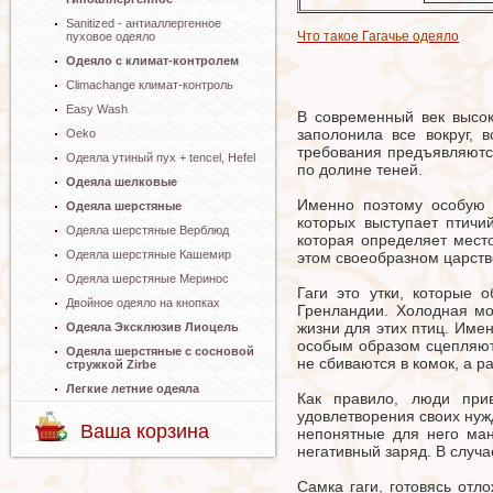
Sanitized - антиаллергенное
Что такое Гагачье одеяло
пуховое одеяло
Одеяло с климат-контролем
Climachange климат-контроль
Easy Wash
В современный век высок
заполонила все вокруг,
Oeko
требования предъявляются
Одеяла утиный пух + tencel, Hefel
по долине теней.
Одеяла шелковые
Именно поэтому особую 
Одеяла шерстяные
которых выступает птичи
Одеяла шерстяные Верблюд
которая определяет мест
Одеяла шерстяные Кашемир
этом своеобразном царстве
Одеяла шерстяные Меринос
Гаги это утки, которые 
Двойное одеяло на кнопках
Гренландии. Холодная мо
жизни для этих птиц. Име
Одеяла Эксклюзив Лиоцель
особым образом сцепляютс
Одеяла шерстяные с сосновой
не сбиваются в комок, а 
стружкой Zirbe
Легкие летние одеяла
Как правило, люди при
удовлетворения своих нуж
Ваша корзина
непонятные для него ман
негативный заряд. В случа
Самка гаги, готовясь отл