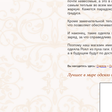
почти невесомые, а это в 
самым теплым во всем мир
жаркую. Кажется парадокс
градуса.
Кроме замечательной тепл
что позволяет обеспечиват
И наконец, такие одеяла
заряд, за что справедлив
Поэтому наш магазин имее
одеяла Роял из пуха гаги.
а в будущем будут по дос
Вы находитесь здесь
:
Одеяла
>
О
Лучшее в мире одеяло и