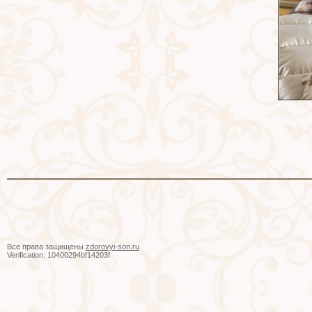
Все права защищены
zdorovyi-son.ru
Verification: 10400294bf14203f