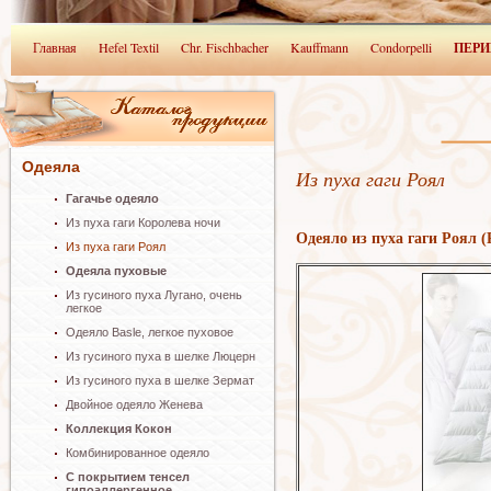
Главная
Hefel Textil
Chr. Fischbacher
Kauffmann
Condorpelli
ПЕРИ
Одеяла
Из пуха гаги Роял
Гагачье одеяло
Из пуха гаги Королева ночи
Одеяло из пуха гаги Роял 
Из пуха гаги Роял
Одеяла пуховые
Из гусиного пуха Лугано, очень
легкое
Одеяло Basle, легкое пуховое
Из гусиного пуха в шелке Люцерн
Из гусиного пуха в шелке Зермат
Двойное одеяло Женева
Коллекция Кокон
Комбинированное одеяло
С покрытием тенсел
гипоаллергенное